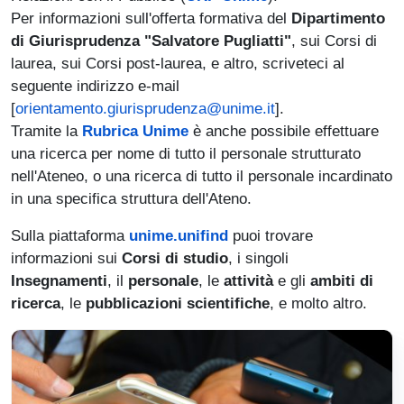
Per informazioni sull'offerta formativa del
Dipartimento
di Giurisprudenza "Salvatore Pugliatti"
, sui Corsi di
laurea, sui Corsi post-laurea, e altro, scriveteci al
seguente indirizzo e-mail
[
orientamento.giurisprudenza@unime.it
].
Tramite la
Rubrica Unime
è anche possibile effettuare
una ricerca per nome di tutto il personale strutturato
nell'Ateneo, o una ricerca di tutto il personale incardinato
in una specifica struttura dell'Ateno.
Sulla piattaforma
unime.unifind
puoi trovare
informazioni sui
Corsi di studio
, i singoli
Insegnamenti
, il
personale
, le
attività
e gli
ambiti di
ricerca
, le
pubblicazioni scientifiche
, e molto altro.
Immagine