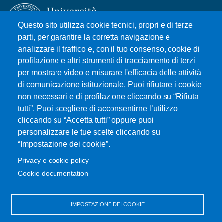
Questo sito utilizza cookie tecnici, propri e di terze
parti, per garantire la corretta navigazione e
analizzare il traffico e, con il tuo consenso, cookie di
Università degli Studi di Messina
profilazione e altri strumenti di tracciamento di terzi
Piazza Pugliatti, 1 - 98122 Messina
per mostrare video e misurare l'efficacia delle attività
Cod. Fiscale 80004070837
di comunicazione istituzionale. Puoi rifiutare i cookie
P.IVA 00724160833
non necessari e di profilazione cliccando su “Rifiuta
Centralino: 090 676 1
tutti”. Puoi scegliere di acconsentirne l’utilizzo
cliccando su “Accetta tutti” oppure puoi
MENÙ SOCIAL
personalizzare le tue scelte cliccando su
“Impostazione dei cookie”.
MENÙ FOOTER 1
Privacy e cookie policy
Contatti
Cookie documentation
Accessibility statement
Privacy and cookie policy
Sitemap
IMPOSTAZIONE DEI COOKIE