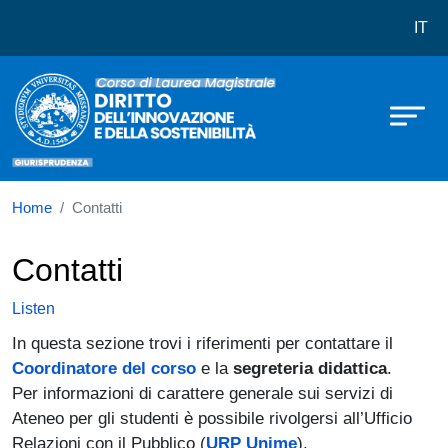
Corso di laurea in Diritto dell’innov
Skip to main content
IT
Home
Contatti
Contatti
Listen
In questa sezione trovi i riferimenti per contattare il
Coordinatore del corso
e la
segreteria didattica
.
Per informazioni di carattere generale sui servizi di
Ateneo per gli studenti è possibile rivolgersi all’Ufficio
Relazioni con il Pubblico (
URP Unime
).